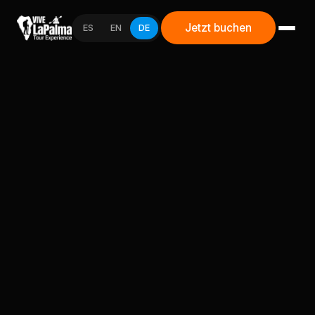
Jetzt buchen
ES
EN
DE