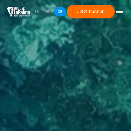
Jetzt buchen
ES
EN
DE