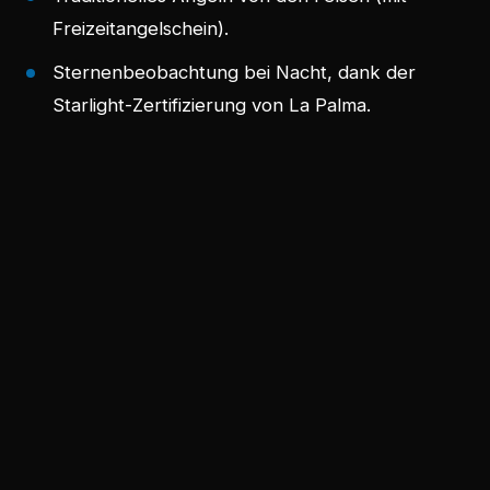
Freizeitangelschein).
Sternenbeobachtung bei Nacht, dank der
Starlight-Zertifizierung von La Palma.
Kajakausflug zur Cueva Bonita mit unseren
lokalen Guides.
„Der Porís de Candelaria ist einer jener Orte, die
man gesehen haben muss, um sie zu glauben.
Wenn man zum ersten Mal ankommt und die
Häuser in der Höhle entdeckt, versteht man,
warum La Palma so besonders ist."
Die beste Jahreszeit und
Uhrzeit für einen Besuch