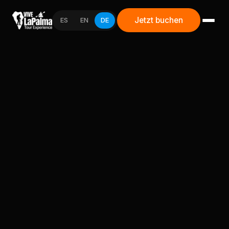
Jetzt buchen
ES
EN
DE