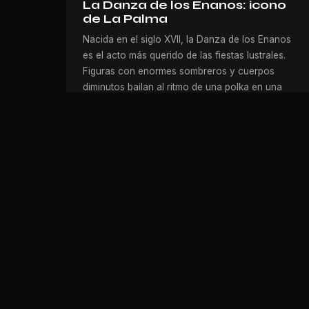
La Danza de los Enanos: icono
de La Palma
Nacida en el siglo XVII, la Danza de los Enanos
es el acto más querido de las fiestas lustrales.
Figuras con enormes sombreros y cuerpos
diminutos bailan al ritmo de una polka en una
tradición que emociona a palmeros y visitantes
por igual.