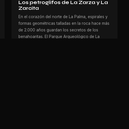
Los petroglifos de La Zarza y La
Zarcita
En el corazón del norte de La Palma, espirales y
formas geométricas talladas en la roca hace más
de 2.000 años guardan los secretos de los
benahoaritas. El Parque Arqueológico de La
Zarza es una ventana a la cultura prehispánica
de la isla.
Volver al blog